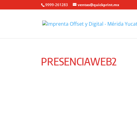
9999-261283
ventas@quickprint.mx
PRESENCIAWEB2