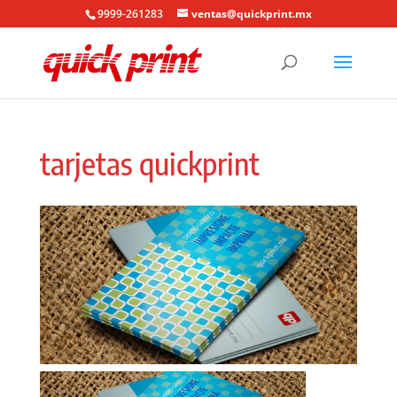
9999-261283
ventas@quickprint.mx
tarjetas quickprint