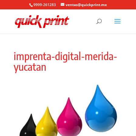
9999-261283
ventas@quickprint.mx
imprenta-digital-merida-
yucatan