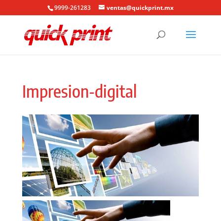
9999-261283
ventas@quickprint.mx
Impresion-digital