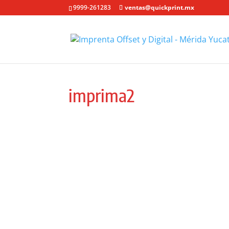
9999-261283
ventas@quickprint.mx
imprima2