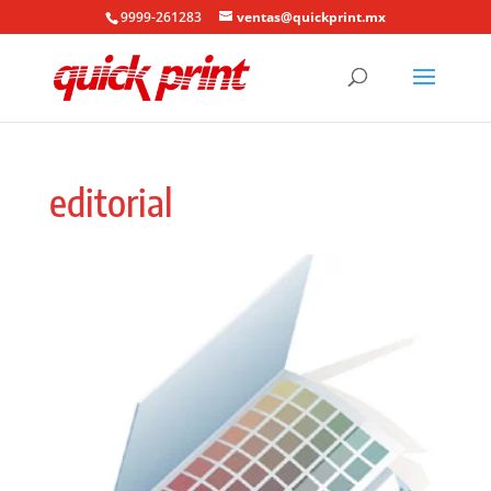
9999-261283
ventas@quickprint.mx
editorial