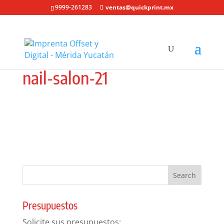
9999-261283
ventas@quickprint.mx
nail-salon-21
Presupuestos
Solicite sus presupuestos: