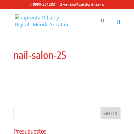
9999-261283
ventas@quickprint.mx
nail-salon-25
Presupuestos