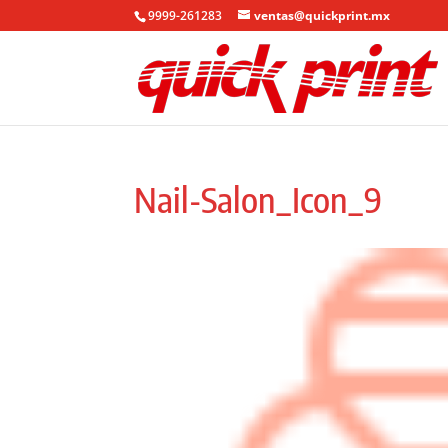
9999-261283
ventas@quickprint.mx
Nail-Salon_Icon_9