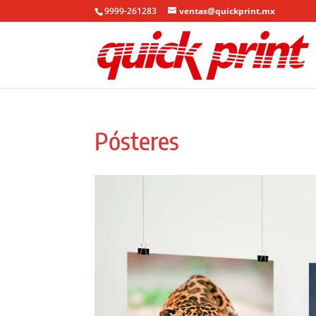
9999-261283
ventas@quickprint.mx
Pósteres