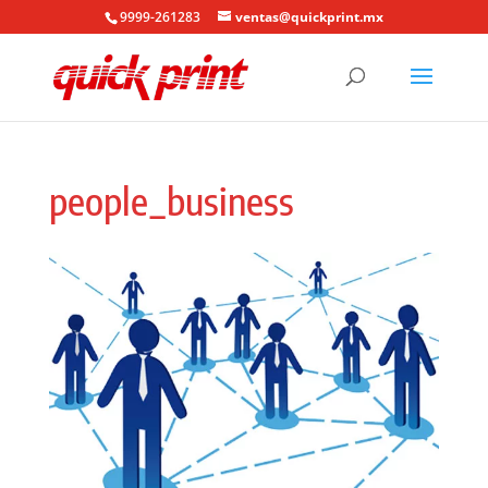
9999-261283
ventas@quickprint.mx
people_business