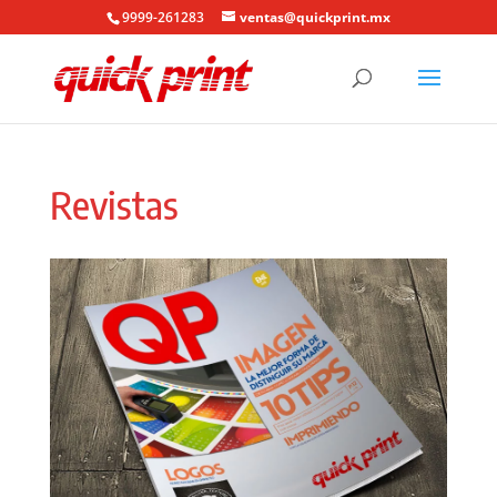
9999-261283
ventas@quickprint.mx
Revistas