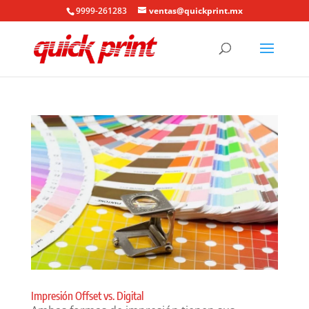
9999-261283
ventas@quickprint.mx
Impresión Offset vs. Digital