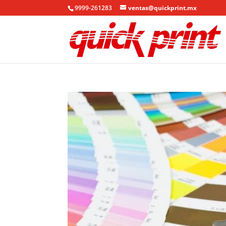
9999-261283
ventas@quickprint.mx