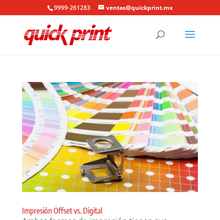
9999-261283
ventas@quickprint.mx
Impresión Offset vs. Digital