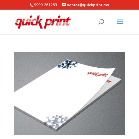
9999-261283
ventas@quickprint.mx