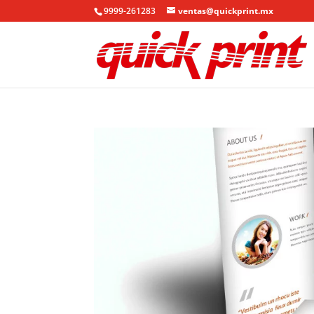
9999-261283
ventas@quickprint.mx