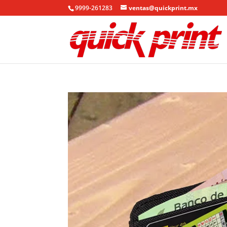
9999-261283
ventas@quickprint.mx