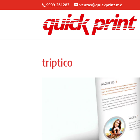
9999-261283
ventas@quickprint.mx
triptico