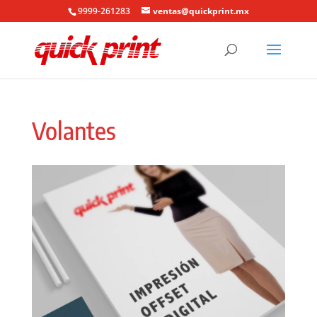
9999-261283
ventas@quickprint.mx
Volantes