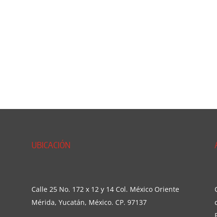
UBICACIÓN
Calle 25 No. 172 x 12 y 14 Col. México Oriente
Mérida, Yucatán, México. CP. 97137