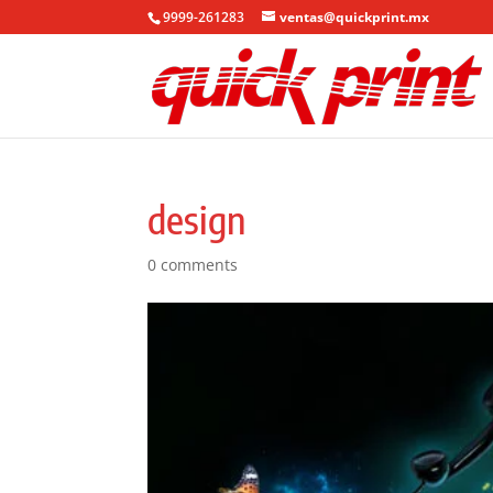
9999-261283
ventas@quickprint.mx
design
0 comments