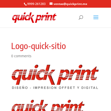
9999-261283
ventas@quickprint.mx
Logo-quick-sitio
0 comments