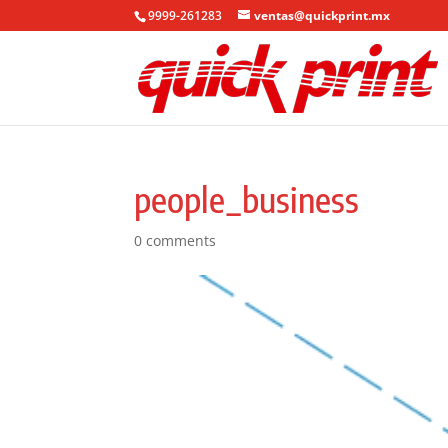
9999-261283
ventas@quickprint.mx
people_business
0 comments