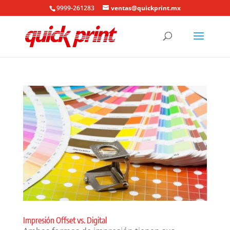
9999-261283
ventas@quickprint.mx
Impresión Offset vs. Digital