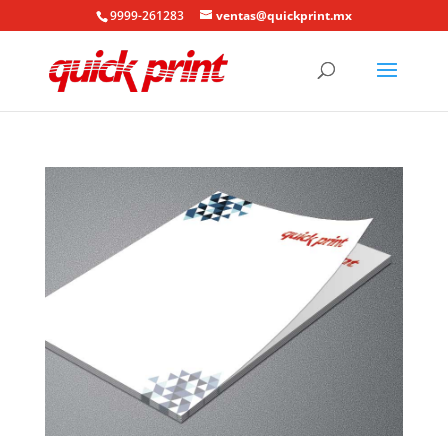
9999-261283
ventas@quickprint.mx