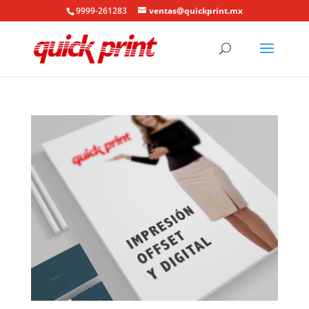
9999-261283
ventas@quickprint.mx