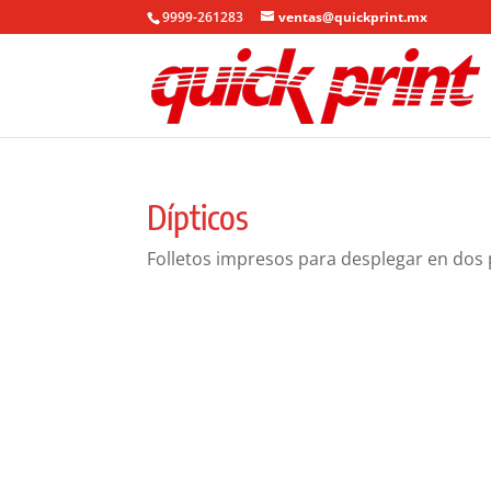
9999-261283
ventas@quickprint.mx
Dípticos
Folletos impresos para desplegar en dos 