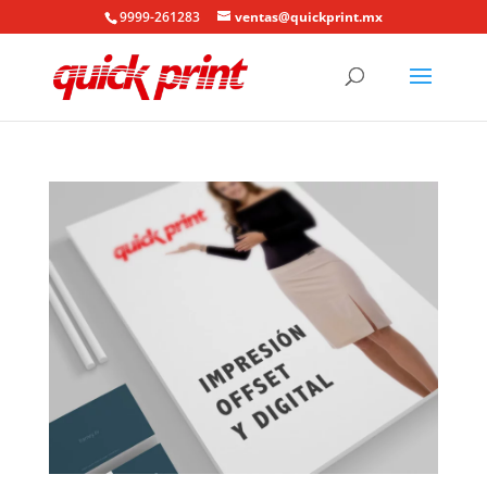
9999-261283
ventas@quickprint.mx