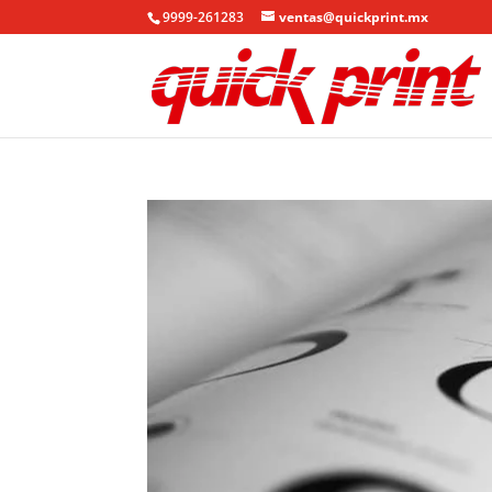
9999-261283
ventas@quickprint.mx